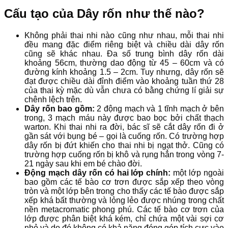
Cấu tạo của Dây rốn như thế nào?
Không phải thai nhi nào cũng như nhau, mỗi thai nhi
đều mang đặc điểm riêng biệt và chiều dài dây rốn
cũng sẽ khác nhau. Đa số trung bình dây rốn dài
khoảng 56cm, thường dao động từ 45 – 60cm và có
đường kính khoảng 1.5 – 2cm. Tuy nhưng, dây rốn sẽ
đạt được chiều dài đỉnh điểm vào khoảng tuần thứ 28
của thai kỳ mặc dù vẫn chưa có bằng chứng lí giải sự
chênh lệch trên.
Dây rốn bao gồm:
2 động mạch và 1 tĩnh mạch ở bên
trong, 3 mạch máu này được bao bọc bởi chất thạch
warton. Khi thai nhi ra đời, bác sĩ sẽ cắt dây rốn đi ở
gần sát với bụng bé – gọi là cuống rốn. Có trường hợp
dây rốn bị đứt khiến cho thai nhi bị ngạt thở. Cũng có
trường hợp cuống rốn bị khô và rụng hẳn trong vòng 7-
21 ngày sau khi em bé chào đời.
Động mạch dây rốn có hai lớp chính:
một lớp ngoài
bao gồm các tế bào cơ trơn được sắp xếp theo vòng
tròn và một lớp bên trong cho thấy các tế bào được sắp
xếp khá bất thường và lỏng lẻo được nhúng trong chất
nền metacromatic phong phú. Các tế bào cơ trơn của
lớp được phân biệt khá kém, chỉ chứa một vài sợi cơ
nhỏ và do đó không có khả năng đóng góp tích cực vào