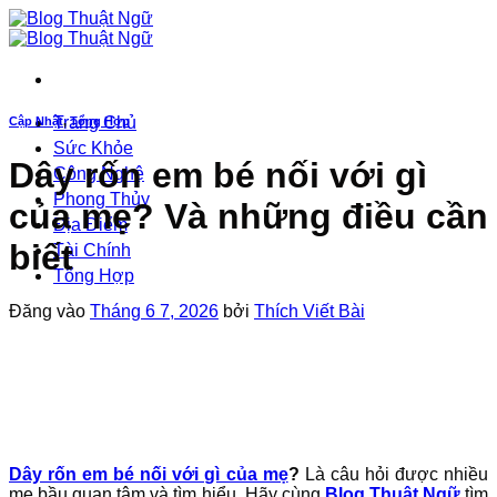
Bỏ
qua
nội
dung
Trang Chủ
Cập Nhật
,
Tổng Hợp
Sức Khỏe
Dây rốn em bé nối với gì
Công Nghệ
Phong Thủy
của mẹ? Và những điều cần
Địa Điểm
biết
Tài Chính
Tổng Hợp
Đăng vào
Tháng 6 7, 2026
bởi
Thích Viết Bài
Dây rốn em bé nối với gì của mẹ
?
Là câu hỏi được nhiều
mẹ bầu quan tâm và tìm hiểu. Hãy cùng
Blog Thuật Ngữ
tìm