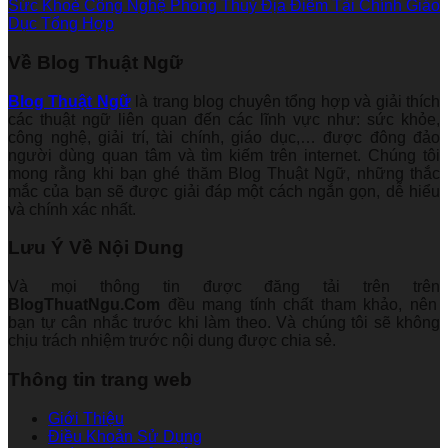
Sức Khoẻ
Công Nghệ
Phong Thuỷ
Địa Điểm
Tài Chính
Giáo
Dục
Tổng Hợp
Về Blog Thuật Ngữ
Blog Thuật Ngữ
là trang blog chuyên tổng hợp và giải thích
các thuật ngữ liên quan đến các lĩnh vực như: sức khỏe,
công nghệ, giải trí, tài chính, giáo dục,… được đông đảo
người dùng quan tâm và tìm kiếm trên internet. Chúng tôi
mong rằng khi bạn ghé thăm Blog Thuật Ngữ, những thắc
mắc của bạn sẽ được giải đáp một cách ngắn gọn, dễ hiểu
và chính xác nhất.
Lưu Ý Về Nội Dung
Và mọi thông tin được đăng tải trên trên
BlogThuatNgu.Com
đều mang tính chất tham khảo, nên
bạn tự cân nhắc trước khi làm theo. Và chúng tôi sẽ không
chịu trách nhiệm trước nội dung được chia sẻ.
Thông tin trang web
Giới Thiệu
Điều Khoản Sử Dụng