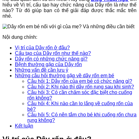
hiểu về Vị trí, cấu tạo hay chức năng của Dây rốn là như thế
nào? Từ đó giúp bạn có thể giải đáp được thắc mắc trên
nhé.
Nội dung chính:
Vị trí của Dây rốn ở đâu?
Cấu tạo của Dây rốn như thế nào?
Dây rốn có những chức năng gì?
Bệnh thường gặp của Dây rốn
Những vấn đề cần lưu ý
Những câu hỏi thường gặp về dây rốn em bé
Câu hỏi 1: Dây rốn của em bé có chức năng gì?
Câu hỏi 2: Khi nào thì dây rốn rụng sau khi sinh?
Câu hỏi 3: Có cần chăm sóc đặc biệt cho cuống
rốn không?
Câu hỏi 4: Khi nào cần lo lắng về cuống rốn của
bé?
Câu hỏi 5: Có nên tắm cho bé khi cuống rốn chưa
rụng không?
Kết luận