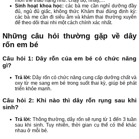
môn thể thao nặng như: chạy bộ, nhảy,…
Sinh hoạt khoa học:
các bà mẹ cần nghỉ dưỡng đầy
đủ, ngủ đủ giấc, không thức Khám thai đúng định kỳ:
các bà mẹ cần đi siêu âm và khám thai thường xuyên
để theo dõi thai nhi một cách chính xác nhất.
Những câu hỏi thường gặp về dây
rốn em bé
Câu hỏi 1: Dây rốn của em bé có chức năng
gì?
Trả lời:
Dây rốn có chức năng cung cấp dưỡng chất và
oxy từ mẹ sang em bé trong suốt thai kỳ, giúp bé phát
triển khỏe mạnh.
Câu hỏi 2: Khi nào thì dây rốn rụng sau khi
sinh?
Trả lời:
Thông thường, dây rốn sẽ rụng từ 1 đến 3 tuần
sau khi sinh. Tuy nhiên, thời gian cụ thể có thể khác
nhau ở mỗi bé.