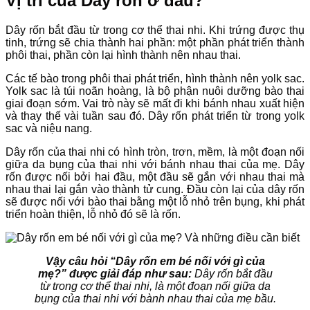
Vị trí của Dây rốn ở đâu?
Dây rốn bắt đầu từ trong cơ thể thai nhi. Khi trứng được thụ
tinh, trứng sẽ chia thành hai phần: một phần phát triển thành
phôi thai, phần còn lại hình thành nên nhau thai.
Các tế bào trong phôi thai phát triển, hình thành nên yolk sac.
Yolk sac là túi noãn hoàng, là bộ phận nuôi dưỡng bào thai
giai đoạn sớm. Vai trò này sẽ mất đi khi bánh nhau xuất hiện
và thay thế vài tuần sau đó. Dây rốn phát triển từ trong yolk
sac và niệu nang.
Dây rốn của thai nhi có hình tròn, trơn, mềm, là một đoạn nối
giữa da bụng của thai nhi với bánh nhau thai của mẹ. Dây
rốn được nối bởi hai đầu, một đầu sẽ gắn với nhau thai mà
nhau thai lại gắn vào thành tử cung. Đầu còn lại của dây rốn
sẽ được nối với bào thai bằng một lỗ nhỏ trên bụng, khi phát
triển hoàn thiện, lỗ nhỏ đó sẽ là rốn.
Vậy câu hỏi “Dây rốn em bé nối với gì của
mẹ?” được giải đáp như sau:
Dây rốn bắt đầu
từ trong cơ thể thai nhi, là một đoạn nối giữa da
bụng của thai nhi với bành nhau thai của mẹ bầu.