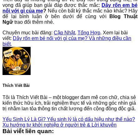
vọng đã giúp bạn giải đáp được thắc mắc:
Dây rốn em bé
nối với gì của mẹ
?
Nếu còn bất kỳ thắc mắc nào khác? Hãy
để lại bình luận ở bên dưới để cùng với
Blog Thuật
Ngữ
trao đổi thêm nhé.
Chuyên mục bài đăng:
Cập Nhật
,
Tổng Hợp
. Xem lại bài
viết:
Dây rốn em bé nối với gì của mẹ? Và những điều cần
biết
.
Thích Viết Bài
Tôi là Thích Viết Bài – một blogger đam mê con chữ, chia sẻ
kiến thức hữu ích, trải nghiệm thực tế và những góc nhìn giá
trị nhằm lan tỏa thông tin chất lượng đến cộng đồng độc giả.
Yếu Sinh Lý Là Gì? Yếu sinh lý là có dấu hiệu như thế nào?
Xu hướng tự khởi nghiệp ở người trẻ & Lời khuyên
Bài viết liên quan: