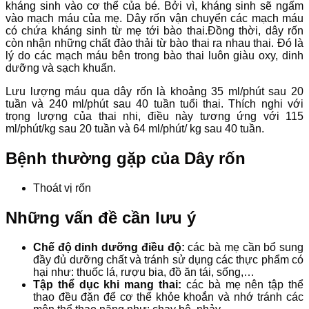
kháng sinh vào cơ thể của bé. Bởi vì, kháng sinh sẽ ngấm
vào mạch máu của mẹ. Dây rốn vận chuyển các mạch máu
có chứa kháng sinh từ mẹ tới bào thai.Đồng thời, dây rốn
còn nhận những chất đào thải từ bào thai ra nhau thai. Đó là
lý do các mạch máu bên trong bào thai luôn giàu oxy, dinh
dưỡng và sạch khuẩn.
Lưu lượng máu qua dây rốn là khoảng 35 ml/phút sau 20
tuần và 240 ml/phút sau 40 tuần tuổi thai. Thích nghi với
trọng lượng của thai nhi, điều này tương ứng với 115
ml/phút/kg sau 20 tuần và 64 ml/phút/ kg sau 40 tuần.
Bệnh thường gặp của Dây rốn
Thoát vị rốn
Những vấn đề cần lưu ý
Chế độ dinh dưỡng điều độ:
các bà mẹ cần bổ sung
đầy đủ dưỡng chất và tránh sử dụng các thực phẩm có
hại như: thuốc lá, rượu bia, đồ ăn tái, sống,…
Tập thể dục khi mang thai:
các bà mẹ nên tập thể
thao đều đặn để cơ thể khỏe khoắn và nhớ tránh các