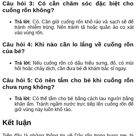
Câu hỏi 3: Có cần chăm sóc đặc biệt cho
cuống rốn không?
Trả lời:
Có. Cần giữ cuống rốn khô ráo và sạch sẽ để
tránh nhiễm trùng. Nên tránh tã hoặc quần áo cọ xát
vào vùng rốn.
Câu hỏi 4: Khi nào cần lo lắng về cuống rốn
của bé?
Trả lời:
Nếu cuống rốn có dấu hiệu sưng, đỏ, có mùi
hôi hoặc chảy dịch, cần đưa bé đi khám bác sĩ ngay.
Câu hỏi 5: Có nên tắm cho bé khi cuống rốn
chưa rụng không?
Trả lời:
Có thể tắm cho bé bằng cách lau người bằng
khăn ẩm. Tránh ngâm nước trực tiếp lên cuống rốn để
giữ vùng này luôn khô ráo.
Kết luận
Trên đây là những thông tin về Dây rốn trong bụng mẹ, hi