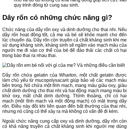
quy trình đóng tử cung sau sinh.
Dây rốn có những chức năng gì?
Chức năng của dây rốn oxy và dinh dưỡng cho thai nhi. Nếu
dây rốn hoạt động tốt, cả mẹ và bé sẽ khỏe mạnh cho đến
lúc chuyển dạ. Dây rốn còn truyền cả chất kháng sinh khi mẹ
sử dụng kháng sinh, kháng sinh sẽ ngấm vào mạch máu của
người mẹ đi vào cơ thể của bé để đào thải các chất có hại
trong bào thai ra nhau thai.
Dây rốn chứa gelatin của Wharton, một chất gelatin được
làm chủ yếu từ mucopolysacarit giúp bảo vệ các mạch máu
bên trong. Nó chứa một tĩnh mạch, mang máu giàu oxy, giàu
chất dinh dưỡng cho thai nhi và hai động mạch mang máu bị
khử oxy, mất chất dinh dưỡng. Thỉnh thoảng, chỉ có hai
mạch (một tĩnh mạch và một động mạch) có mặt trong dây
rốn. Điều này đôi khi liên quan đến bất thường của thai nhi,
nhưng nó cũng có thể xảy ra mà không có vấn đề đi kèm.
Ngoài chức năng cung cấp oxy và dinh dưỡng, dây rốn còn
có khả năng truyền cả chất kháng sinh khi người mẹ dùng