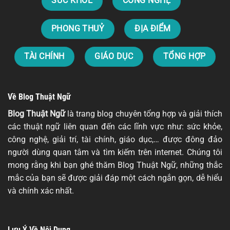
SỨC KHOẺ
CÔNG NGHỆ
PHONG THUỶ
ĐỊA ĐIỂM
TÀI CHÍNH
GIÁO DỤC
TỔNG HỢP
Về Blog Thuật Ngữ
Blog Thuật Ngữ
là trang blog chuyên tổng hợp và giải thích
các thuật ngữ liên quan đến các lĩnh vực như: sức khỏe,
công nghệ, giải trí, tài chính, giáo dục,… được đông đảo
người dùng quan tâm và tìm kiếm trên internet. Chúng tôi
mong rằng khi bạn ghé thăm Blog Thuật Ngữ, những thắc
mắc của bạn sẽ được giải đáp một cách ngắn gọn, dễ hiểu
và chính xác nhất.
Lưu Ý Về Nội Dung