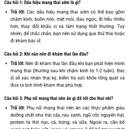
Câu hỏi 1: Dấu hiệu mang thai sớm là gì?
Trả lời:
Các dấu hiệu mang thai sớm có thể bao gồm
chậm kinh, buồn nôn, mệt mỏi, đau ngực, đi tiểu nhiều
hơn, thay đổi khẩu vị và tâm trạng thất thường. Tuy
nhiên, để chắc chắn, bạn nên sử dụng que thử thai hoặc
đi khám bác sĩ.
Câu hỏi 2: Khi nào nên đi khám thai lần đầu?
Trả lời:
Nên đi khám thai lần đầu khi bạn phát hiện mình
mang thai (thường sau khi chậm kinh từ 1-2 tuần). Bác
sĩ sẽ xác nhận thai kỳ, kiểm tra sức khỏe tổng quát và
đưa ra lịch trình khám thai phù hợp.
Câu hỏi 3: Phụ nữ mang thai nên ăn gì để tốt cho thai nhi?
Trả lời:
Phụ nữ mang thai nên ăn các thực phẩm giàu
dưỡng chất như trái cây, rau xanh, ngũ cốc nguyên hạt,
protein từ thịt nạc, cá, trứng, và sữa. Ngoài ra, cần bổ