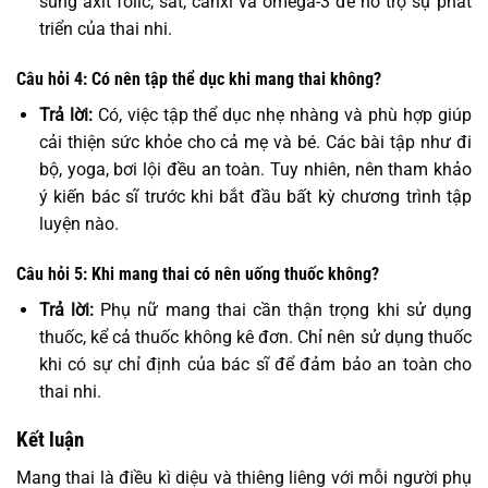
sung axit folic, sắt, canxi và omega-3 để hỗ trợ sự phát
triển của thai nhi.
Câu hỏi 4: Có nên tập thể dục khi mang thai không?
Trả lời:
Có, việc tập thể dục nhẹ nhàng và phù hợp giúp
cải thiện sức khỏe cho cả mẹ và bé. Các bài tập như đi
bộ, yoga, bơi lội đều an toàn. Tuy nhiên, nên tham khảo
ý kiến bác sĩ trước khi bắt đầu bất kỳ chương trình tập
luyện nào.
Câu hỏi 5: Khi mang thai có nên uống thuốc không?
Trả lời:
Phụ nữ mang thai cần thận trọng khi sử dụng
thuốc, kể cả thuốc không kê đơn. Chỉ nên sử dụng thuốc
khi có sự chỉ định của bác sĩ để đảm bảo an toàn cho
thai nhi.
Kết luận
Mang thai là điều kì diệu và thiêng liêng với mỗi người phụ