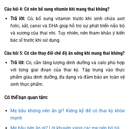
Câu hỏi 4: Có nên bổ sung vitamin khi mang thai không?
Trả lời:
Có, bổ sung vitamin trước khi sinh chứa axit
folic, sắt, canxi và DHA giúp hỗ trợ sự phát triển não bộ
và xương của thai nhi. Tuy nhiên, nên tham khảo ý kiến
bác sĩ trước khi sử dụng.
Câu hỏi 5: Có cần thay đổi chế độ ăn uống khi mang thai không?
Trả lời:
Có, cần tăng lượng dinh dưỡng và calo phù hợp
với từng giai đoạn của thai kỳ. Tập trung vào thực
phẩm giàu dinh dưỡng, đa dạng và đảm bảo an toàn vệ
sinh thực phẩm.
Có thể bạn quan tâm:
Mẹ bầu không nên ăn gì? Kiêng kỹ để có thai kỳ khỏe
mạnh
Mẹ bầu nên ăn gì? Lời khuyên vàng các mẹ nên bỏ túi