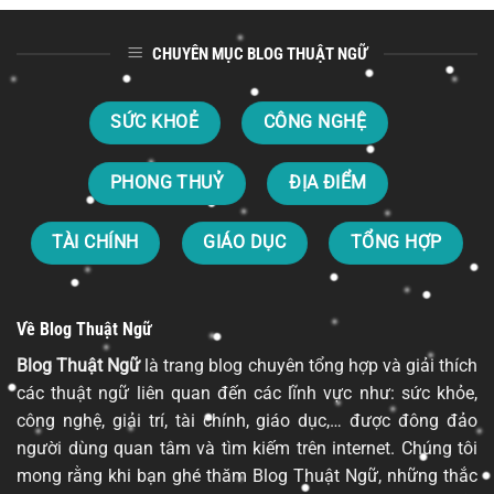
CHUYÊN MỤC BLOG THUẬT NGỮ
SỨC KHOẺ
CÔNG NGHỆ
PHONG THUỶ
ĐỊA ĐIỂM
TÀI CHÍNH
GIÁO DỤC
TỔNG HỢP
Về Blog Thuật Ngữ
Blog Thuật Ngữ
là trang blog chuyên tổng hợp và giải thích
các thuật ngữ liên quan đến các lĩnh vực như: sức khỏe,
công nghệ, giải trí, tài chính, giáo dục,… được đông đảo
người dùng quan tâm và tìm kiếm trên internet. Chúng tôi
mong rằng khi bạn ghé thăm Blog Thuật Ngữ, những thắc