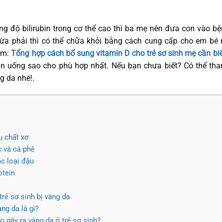
g độ bilirubin trong cơ thể cao thì ba mẹ nên đưa con vào bệnh
a phải thì có thể chữa khỏi bằng cách cung cấp cho em bé mộ
êm:
Tổng hợp cách bổ sung vitamin D cho trẻ sơ sinh mẹ cần bi
n uống sao cho phù hợp nhất. Nếu bạn chưa biết? Có thể th
g da nhé!.
u chất xơ
c và cà phê
ác loại đậu
otein
rẻ sơ sinh bị vàng da
àng da là gì?
 gây ra vàng da ở trẻ sơ sinh?