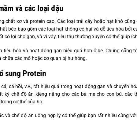
 mầm và các loại đậu
chất xơ và protein cao. Các loại trái cây hoặc hạt khô cũng c
Chất béo bao gồm các loại hạt không có hại và dễ tiêu hóa bởi
ất có lợi cho gan, và vì vậy, tiêu thụ thường xuyên có thể giúp í
 tiêu hóa và hoạt động gan hiệu quả hơn ở bé. Chúng cũng tốt
ửa chữa các mô hoặc cơ quan bị hư hỏng.
ổ sung Protein
, cá hồi, v.v., rất hiệu quả trong hoạt động gan và chuyển hóa a
bất kỳ chế độ ăn kiêng nặng cho các bà mẹ cho con bú. các
 trong cơ thể của họ.
ắc và chế độ ăn uống hợp lý có thể giúp bạn rất nhiều cùng vớ