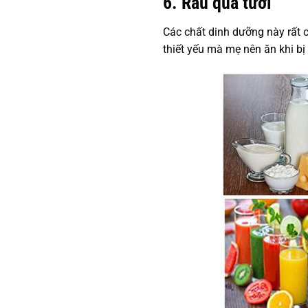
6. Rau quả tươi
Các chất dinh dưỡng này rất cần
thiết yếu mà mẹ nên ăn khi b