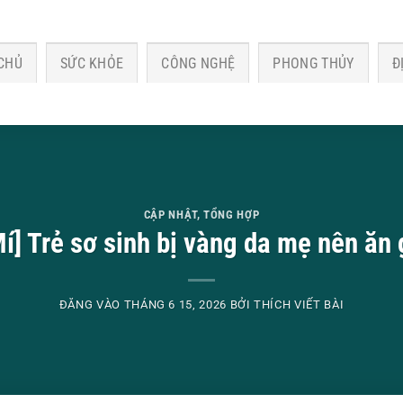
CHỦ
SỨC KHỎE
CÔNG NGHỆ
PHONG THỦY
Đ
CẬP NHẬT
,
TỔNG HỢP
í] Trẻ sơ sinh bị vàng da mẹ nên ăn 
ĐĂNG VÀO
THÁNG 6 15, 2026
BỞI
THÍCH VIẾT BÀI