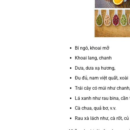
Bí ngô, khoai mỡ
Khoai lang, chanh
Dưa, dưa xạ hương,
Đu đủ, nam việt quất, xoài
Trái cây có múi như chanh, 
Lá xanh như rau bina, cần t
Cà chua, quả bơ, v.v.
Rau xà lách như, cà rốt, củ