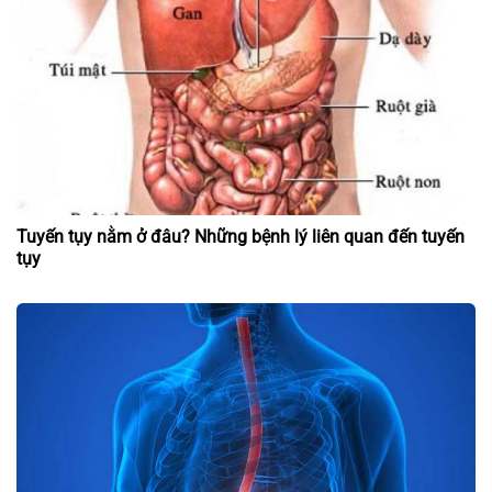
Tuyến tụy nằm ở đâu? Những bệnh lý liên quan đến tuyến
tụy