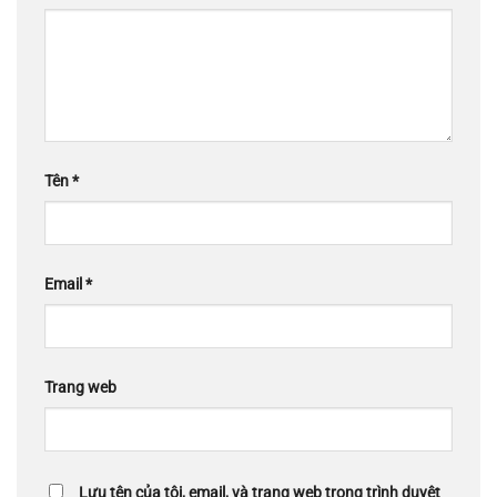
Tên
*
Email
*
Trang web
Lưu tên của tôi, email, và trang web trong trình duyệt