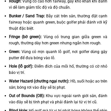
Rough:
Vùng cỏ cao hơn fairway, gây khó khăn khi đánh
vì dễ làm giảm tốc độ và độ chuẩn.
Bunker / Sand Trap:
Bẫy cát trên sân, thường đặt cạnh
fairway hoặc quanh green, buộc golfer phải đánh với kỹ
thuật đặc biệt.
Fringe (bờ green):
Vùng cỏ trung gian giữa green và
rough, thường dày hơn green nhưng ngắn hơn rough.
Green:
Vùng cỏ mịn quanh lỗ golf, nơi golfer dùng gậy
putter để đưa bóng vào lỗ.
Hole (lỗ golf):
Điểm đích của mỗi hố, thường có cờ nhỏ
báo vị trí.
Water Hazard (chướng ngại nước):
Hồ, suối hoặc ao trên
sân; bóng rơi vào đây sẽ bị phạt.
Out of Bounds (OB):
Khu vực ngoài ranh giới sân, đánh
vào đây sẽ bị tính phạt và phải đánh lại từ vị trí cũ.
Blind Hole:
Hố golf mà từ vị trí phát bóng không thể nhìn