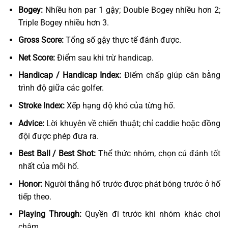
Bogey:
Nhiều hơn par 1 gậy; Double Bogey nhiều hơn 2;
Triple Bogey nhiều hơn 3.
Gross Score:
Tổng số gậy thực tế đánh được.
Net Score:
Điểm sau khi trừ handicap.
Handicap / Handicap Index:
Điểm chấp giúp cân bằng
trình độ giữa các golfer.
Stroke Index:
Xếp hạng độ khó của từng hố.
Advice:
Lời khuyên về chiến thuật; chỉ caddie hoặc đồng
đội được phép đưa ra.
Best Ball / Best Shot:
Thể thức nhóm, chọn cú đánh tốt
nhất của mỗi hố.
Honor:
Người thắng hố trước được phát bóng trước ở hố
tiếp theo.
Playing Through:
Quyền đi trước khi nhóm khác chơi
chậm.