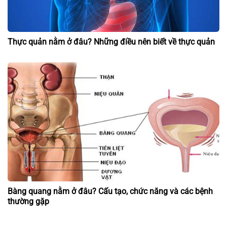
Thực quản nằm ở đâu? Những điều nên biết về thực quản
Bàng quang nằm ở đâu? Cấu tạo, chức năng và các bệnh
thường gặp