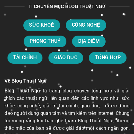
CHUYÊN MỤC BLOG THUẬT NGỮ
SỨC KHOẺ
CÔNG NGHỆ
PHONG THUỶ
ĐỊA ĐIỂM
TÀI CHÍNH
GIÁO DỤC
TỔNG HỢP
Về Blog Thuật Ngữ
Blog Thuật Ngữ
là trang blog chuyên tổng hợp và giải
thích các thuật ngữ liên quan đến các lĩnh vực như: sức
khỏe, công nghệ, giải trí, tài chính, giáo dục,… được đông
đảo người dùng quan tâm và tìm kiếm trên internet. Chúng
tôi mong rằng khi bạn ghé thăm Blog Thuật Ngữ, những
thắc mắc của bạn sẽ được giải đáp một cách ngắn gọn,