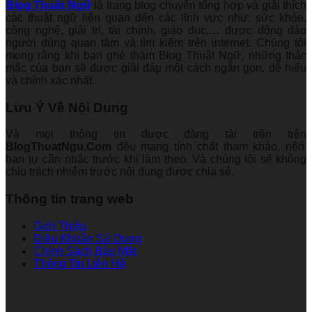
Blog Thuật Ngữ
là trang blog chuyên tổng hợp và giải thích
các thuật ngữ liên quan đến các lĩnh vực như: sức khỏe,
công nghệ, giải trí, tài chính, giáo dục,… được đông đảo
người dùng quan tâm và tìm kiếm trên internet. Chúng tôi
mong rằng khi bạn ghé thăm Blog Thuật Ngữ, những thắc
mắc của bạn sẽ được giải đáp một cách ngắn gọn, dễ hiểu
và chính xác nhất.
Lưu Ý Về Nội Dung
Và mọi thông tin được đăng tải trên trên
BlogThuatNgu.Com
đều mang tính chất tham khảo, nên
bạn tự cân nhắc trước khi làm theo. Và chúng tôi sẽ không
chịu trách nhiệm trước nội dung được chia sẻ.
Thông tin trang web
Giới Thiệu
Điều Khoản Sử Dụng
Chính Sách Bảo Mật
Thông Tin Liên Hệ