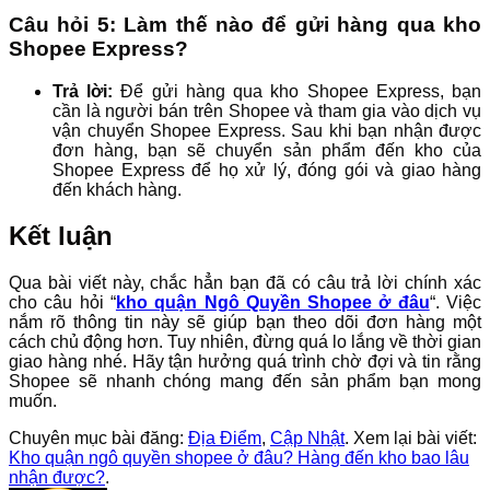
Câu hỏi 5: Làm thế nào để gửi hàng qua kho
Shopee Express?
Trả lời:
Để gửi hàng qua kho Shopee Express, bạn
cần là người bán trên Shopee và tham gia vào dịch vụ
vận chuyển Shopee Express. Sau khi bạn nhận được
đơn hàng, bạn sẽ chuyển sản phẩm đến kho của
Shopee Express để họ xử lý, đóng gói và giao hàng
đến khách hàng.
Kết luận
Qua bài viết này, chắc hẳn bạn đã có câu trả lời chính xác
cho câu hỏi “
kho quận Ngô Quyền Shopee ở đâu
“. Việc
nắm rõ thông tin này sẽ giúp bạn theo dõi đơn hàng một
cách chủ động hơn. Tuy nhiên, đừng quá lo lắng về thời gian
giao hàng nhé. Hãy tận hưởng quá trình chờ đợi và tin rằng
Shopee sẽ nhanh chóng mang đến sản phẩm bạn mong
muốn.
Chuyên mục bài đăng:
Địa Điểm
,
Cập Nhật
. Xem lại bài viết:
Kho quận ngô quyền shopee ở đâu? Hàng đến kho bao lâu
nhận được?
.