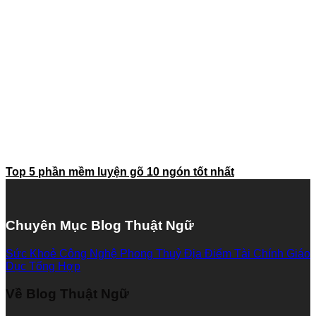
Top 5 phần mềm luyện gõ 10 ngón tốt nhất
Chuyên Mục Blog Thuật Ngữ
Sức Khoẻ
Công Nghệ
Phong Thuỷ
Địa Điểm
Tài Chính
Giáo
Dục
Tổng Hợp
Về Blog Thuật Ngữ