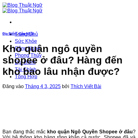
Bỏ
qua
nội
dung
Trang Chủ
Địa Điểm
,
Cập Nhật
Sức Khỏe
Kho quận ngô quyền
Công Nghệ
Phong Thủy
shopee ở đâu? Hàng đến
Địa Điểm
kho bao lâu nhận được?
Tài Chính
Tổng Hợp
Đăng vào
Tháng 4 3, 2025
bởi
Thích Viết Bài
Bạn đang thắc mắc
kho quận Ngô Quyền Shopee ở đâu
?
Với hệ thống kho hàng rộng khắp cả nước, Shopee đã và