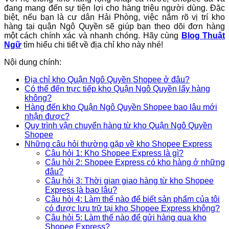
đang mang đến sự tiện lợi cho hàng triệu người dùng. Đặc
biệt, nếu bạn là cư dân Hải Phòng, việc nắm rõ vị trí kho
hàng tại quận Ngô Quyền sẽ giúp bạn theo dõi đơn hàng
một cách chính xác và nhanh chóng. Hãy cùng
Blog Thuật
Ngữ
tìm hiểu chi tiết về địa chỉ kho này nhé!
Nội dung chính:
Địa chỉ kho Quận Ngô Quyền Shopee ở đâu?
Có thể đến trực tiếp kho Quận Ngô Quyền lấy hàng
không?
Hàng đến kho Quận Ngô Quyền Shopee bao lâu mới
nhận được?
Quy trình vận chuyển hàng từ kho Quận Ngô Quyền
Shopee
Những câu hỏi thường gặp về kho Shopee Express
Câu hỏi 1: Kho Shopee Express là gì?
Câu hỏi 2: Shopee Express có kho hàng ở những
đâu?
Câu hỏi 3: Thời gian giao hàng từ kho Shopee
Express là bao lâu?
Câu hỏi 4: Làm thế nào để biết sản phẩm của tôi
có được lưu trữ tại kho Shopee Express không?
Câu hỏi 5: Làm thế nào để gửi hàng qua kho
Shopee Express?