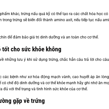
phẩm khác, trứng nấu quá kỹ có thể tạo ra các chất hóa học có
n trong trứng sẽ biến đổi thành amino axit, nếu tiếp tục nấu am
 chín để đảm bảo giá trị dinh dưỡng và an toàn cho cơ thể.
ó tốt cho sức khỏe không
ề những lưu ý khi sử dụng trứng, chắc hẳn câu trả lời cho câu
c các bệnh như xơ hóa động mạch vành, cao huyết áp ăn lòng 
 để có chế độ dinh dưỡng và cơ thể khỏe mạnh hãy ghi nhớ ăn mọ
ừa đủ với thể trạng và tình hình sức khỏe của cơ thể.
ường gặp về trứng