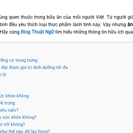
cùng quen thuộc trong bữa ăn của mỗi người Việt. Từ người gi
 tính đều yêu thích loại thực phẩm lành tính này. Vậy nhưng
ăn 
? Hãy cùng
Blog Thuật Ngữ
tìm hiểu những thông tin hữu ích qua 
ưỡng có trong trứng
 đạt được giá trị dinh dưỡng tối đa
p lý
 sức khỏe không
về trứng
hiêu calo?
ho sức khỏe không?
có tốt không?
 như thế nào để lâu hỏng?