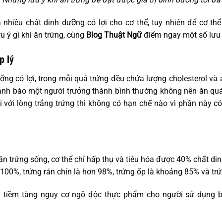
nhiều chất dinh dưỡng có lợi cho cơ thể, tuy nhiên để cơ thể
u ý gì khi ăn trứng, cùng
Blog Thuật Ngữ
điểm ngay một số lưu 
p lý
g có lợi, trong mỗi quả trứng đều chứa lượng cholesterol và a
ảnh báo một người trưởng thành bình thường không nên ăn quá
i với lòng trắng trứng thì không có hạn chế nào vì phần này có
n trứng sống, cơ thể chỉ hấp thụ và tiêu hóa được 40% chất din
 100%, trứng rán chín là hơn 98%, trứng ốp là khoảng 85% và tr
 tiềm tàng nguy cơ ngộ độc thực phẩm cho người sử dụng bở