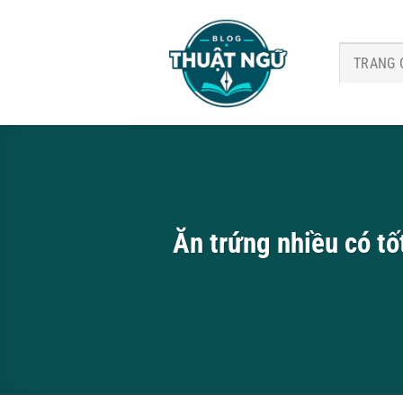
Bỏ
qua
nội
TRANG 
dung
Ăn trứng nhiều có tố