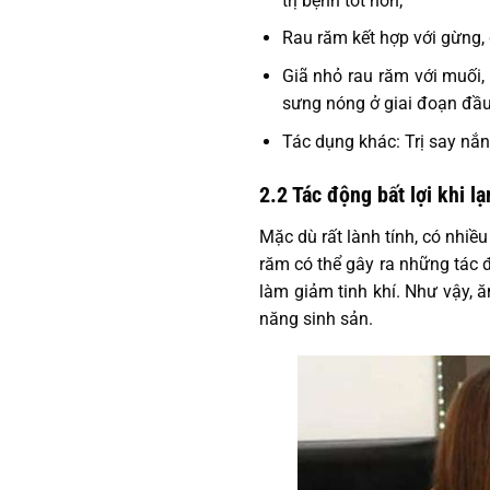
trị bệnh tốt hơn;
Rau răm kết hợp với gừng, g
Giã nhỏ rau răm với muối,
sưng nóng ở giai đoạn đầu
Tác dụng khác: Trị say nắng
2.2 Tác động bất lợi khi 
Mặc dù rất lành tính, có nhiề
răm có thể gây ra những tác 
làm giảm tinh khí. Như vậy, 
năng sinh sản.