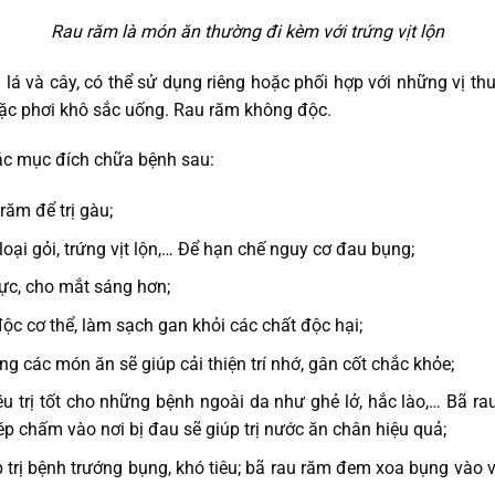
Rau răm là món ăn thường đi kèm với trứng vịt lộn
lá và cây, có thể sử dụng riêng hoặc phối hợp với những vị th
hoặc phơi khô sắc uống. Rau răm không độc.
c mục đích chữa bệnh sau:
răm để trị gàu;
oại gỏi, trứng vịt lộn,… Để hạn chế nguy cơ đau bụng;
lực, cho mắt sáng hơn;
 độc cơ thể, làm sạch gan khỏi các chất độc hại;
ng các món ăn sẽ giúp cải thiện trí nhớ, gân cốt chắc khỏe;
u trị tốt cho những bệnh ngoài da như ghẻ lở, hắc lào,… Bã rau
p chấm vào nơi bị đau sẽ giúp trị nước ăn chân hiệu quả;
 trị bệnh trướng bụng, khó tiêu; bã rau răm đem xoa bụng vào 