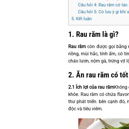
Câu hỏi 4: Rau răm có tác 
Câu hỏi 5: Có lưu ý gì khi
5. Kết luận
1. Rau răm là gì?
Rau răm
còn được gọi bằng n
nồng, mùi hắc, tính ấm, có t
cháo lươn, nộm gà, trứng vịt 
2. Ăn rau răm có tố
2.1 Ích lợi của rau răm
Không c
khỏe. Rau răm có chứa flavon
thư phát triển. bên cạnh đó, 
độc và tiêu viêm.