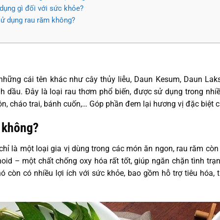
dụng gì đối với sức khỏe?
 sử dụng rau răm không?
hững cái tên khác như cây thủy liễu, Daun Kesum, Daun Laks
inh dầu. Đây là loại rau thơm phổ biến, được sử dụng trong nh
lộn, cháo trai, bánh cuốn,… Góp phần đem lại hương vị đặc biệt
t không?
hỉ là một loại gia vị dùng trong các món ăn ngon, rau răm còn
oid – một chất chống oxy hóa rất tốt, giúp ngăn chặn tình trạ
nó còn có nhiều lợi ích với sức khỏe, bao gồm hỗ trợ tiêu hóa, 