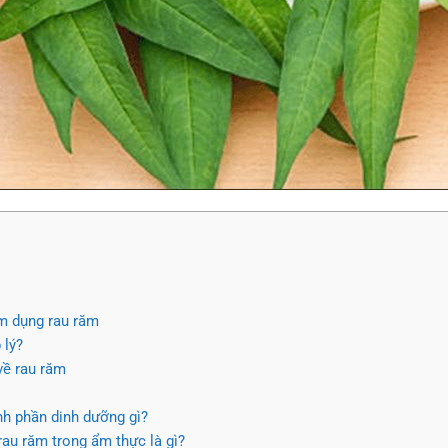
ạm dụng rau răm
 lý?
về rau răm
nh phần dinh dưỡng gì?
rau răm trong ẩm thực là gì?