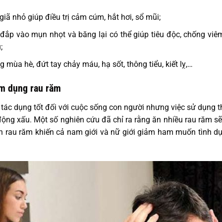
iã nhỏ giúp điều trị cảm cúm, hắt hơi, sổ mũi;
 đắp vào mụn nhọt và băng lại có thể giúp tiêu độc, chống viê
;
 mùa hè, đứt tay chảy máu, hạ sốt, thông tiểu, kiết lỵ,…
lạm dụng rau răm
u tác dụng tốt đối với cuộc sống con người nhưng việc sử dụng 
động xấu. Một số nghiên cứu đã chỉ ra rằng ăn nhiều rau răm sẽ
ăn rau răm khiến cả nam giới và nữ giới giảm ham muốn tình 