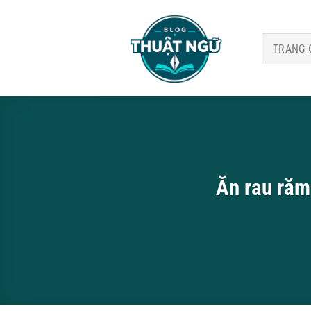
Bỏ
qua
nội
TRANG 
dung
Ăn rau răm