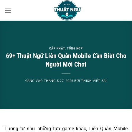
Bỏ
qua
nội
dung
CẬP NHẬT
,
TỔNG HỢP
69+ Thuật Ngữ Liên Quân Mobile Cần Biết Cho
Người Mới Chơi
ĐĂNG VÀO
THÁNG 5 27, 2026
BỞI
THÍCH VIẾT BÀI
Tương tự như những tựa game khác, Liên Quân Mobile