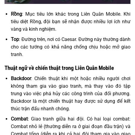
Rồng
: Mục tiêu lớn khác trong Liên Quân Mobile. Khi
tiêu diệt Rồng, đội bạn sẽ nhận được nhiều lợi ích như
vàng và kinh nghiệm.
Top
: Đường trên, nơi có Caesar. Đường này thường dành
cho các tướng có khả năng chống chịu hoặc mở giao
tranh.
Thuật ngữ về chiến thuật trong Liên Quân Mobile
Backdoor
: Chiến thuật khi một hoặc nhiều người chơi
không tham gia vào giao tranh, mà thay vào đó tập
trung vào việc phá hủy các công trình của đối phương.
Backdoor là một chiến thuật hay được sử dụng để kết
thúc trận đấu nhanh chóng.
Combat
: Giao tranh giữa hai đội. Có hai loại combat:
Combat nhỏ lẻ (thường diễn ra ở giai đoạn đầu trận) và
Combat tổng (diễn ra khi cả hai đội tham gia vào giao