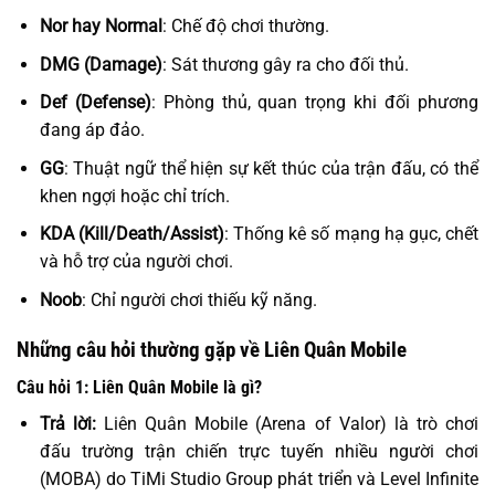
Nor hay Normal
: Chế độ chơi thường.
DMG (Damage)
: Sát thương gây ra cho đối thủ.
Def (Defense)
: Phòng thủ, quan trọng khi đối phương
đang áp đảo.
GG
: Thuật ngữ thể hiện sự kết thúc của trận đấu, có thể
khen ngợi hoặc chỉ trích.
KDA (Kill/Death/Assist)
: Thống kê số mạng hạ gục, chết
và hỗ trợ của người chơi.
Noob
: Chỉ người chơi thiếu kỹ năng.
Những câu hỏi thường gặp về Liên Quân Mobile
Câu hỏi 1: Liên Quân Mobile là gì?
Trả lời:
Liên Quân Mobile (Arena of Valor) là trò chơi
đấu trường trận chiến trực tuyến nhiều người chơi
(MOBA) do TiMi Studio Group phát triển và Level Infinite