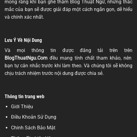
mong rằng khi bạn ghé thăm Blog Thuật Ngữ, những thắc
mắc của bạn sẽ được giải đáp một cách ngắn gọn, dễ hiểu
và chính xác nhất.
Lưu Ý Về Nội Dung
Và mọi thông tin được đăng tải trên trên
BlogThuatNgu.Com
đều mang tính chất tham khảo, nên
bạn tự cân nhắc trước khi làm theo. Và chúng tôi sẽ không
chịu trách nhiệm trước nội dung được chia sẻ.
Thông tin trang web
Giới Thiệu
Điều Khoản Sử Dụng
Chính Sách Bảo Mật