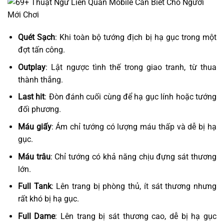
Quét Sạch
: Khi toàn bộ tướng địch bị hạ gục trong một
đợt tấn công.
Outplay
: Lật ngược tình thế trong giao tranh, từ thua
thành thắng.
Last hit
: Đòn đánh cuối cùng để hạ gục lính hoặc tướng
đối phương.
Máu giấy
: Ám chỉ tướng có lượng máu thấp và dễ bị hạ
gục.
Máu trâu
: Chỉ tướng có khả năng chịu đựng sát thương
lớn.
Full Tank
: Lên trang bị phòng thủ, ít sát thương nhưng
rất khó bị hạ gục.
Full Dame
: Lên trang bị sát thương cao, dễ bị hạ gục