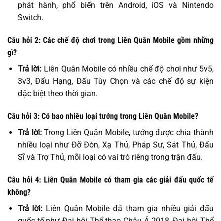
phát hành, phổ biến trên Android, iOS và Nintendo
Switch.
Câu hỏi 2: Các chế độ chơi trong Liên Quân Mobile gồm những
gì?
Trả lời:
Liên Quân Mobile có nhiều chế độ chơi như 5v5,
3v3, Đấu Hạng, Đấu Tùy Chọn và các chế độ sự kiện
đặc biệt theo thời gian.
Câu hỏi 3: Có bao nhiêu loại tướng trong Liên Quân Mobile?
Trả lời:
Trong Liên Quân Mobile, tướng được chia thành
nhiều loại như Đỡ Đòn, Xạ Thủ, Pháp Sư, Sát Thủ, Đấu
Sĩ và Trợ Thủ, mỗi loại có vai trò riêng trong trận đấu.
Câu hỏi 4: Liên Quân Mobile có tham gia các giải đấu quốc tế
không?
Trả lời:
Liên Quân Mobile đã tham gia nhiều giải đấu
quốc tế như Đại hội Thể thao Châu Á 2018, Đại hội Thể