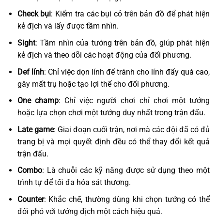
Check bụi
: Kiểm tra các bụi cỏ trên bản đồ để phát hiện
kẻ địch và lấy được tầm nhìn.
Sight
: Tầm nhìn của tướng trên bản đồ, giúp phát hiện
kẻ địch và theo dõi các hoạt động của đối phương.
Def lính
: Chỉ việc dọn lính để tránh cho lính đẩy quá cao,
gây mất trụ hoặc tạo lợi thế cho đối phương.
One champ
: Chỉ việc người chơi chỉ chơi một tướng
hoặc lựa chọn chơi một tướng duy nhất trong trận đấu.
Late game
: Giai đoạn cuối trận, nơi mà các đội đã có đủ
trang bị và mọi quyết định đều có thể thay đổi kết quả
trận đấu.
Combo
: Là chuỗi các kỹ năng được sử dụng theo một
trình tự để tối đa hóa sát thương.
Counter
: Khắc chế, thường dùng khi chọn tướng có thể
đối phó với tướng địch một cách hiệu quả.