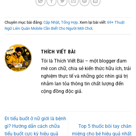
Chuyên mục bài đăng:
Cập Nhật
,
Tổng Hợp
. Xem lại bài viết:
69+ Thuật
Ngữ Liên Quân Mobile Cần Biết Cho Người Mới Chơi
.
THÍCH VIẾT BÀI
Tôi là Thích Viết Bài – một blogger đam
mê con chữ, chia sẻ kiến thức hữu ích, trải
nghiệm thực tế và những góc nhìn giá trị
nhằm lan tỏa thông tin chất lượng đến
cộng đồng độc giả.
Đi tiểu buốt ở nữ giới là bệnh
gì? Hướng dẫn cách chữa
Top 5 thuốc bôi tay chân
tiểu buốt cực kỳ hiệu quả
miệng cho bé hiệu quả nhất