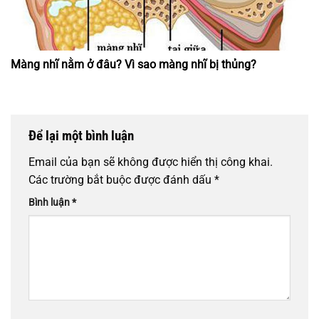
Màng nhĩ nằm ở đâu? Vì sao màng nhĩ bị thủng?
Để lại một bình luận
Email của bạn sẽ không được hiển thị công khai.
Các trường bắt buộc được đánh dấu
*
Bình luận
*