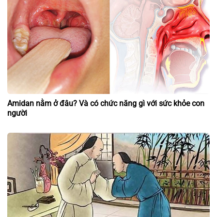
Amidan nằm ở đâu? Và có chức năng gì với sức khỏe con
người