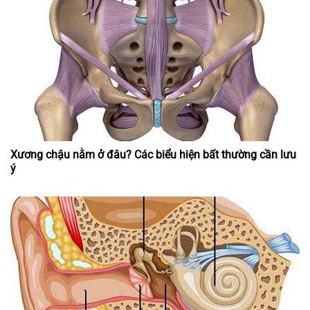
Xương chậu nằm ở đâu? Các biểu hiện bất thường cần lưu
ý