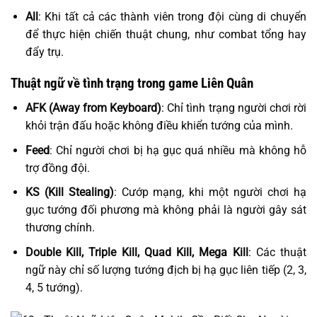
All
: Khi tất cả các thành viên trong đội cùng di chuyển
để thực hiện chiến thuật chung, như combat tổng hay
đẩy trụ.
Thuật ngữ về tình trạng trong game Liên Quân
AFK (Away from Keyboard)
: Chỉ tình trạng người chơi rời
khỏi trận đấu hoặc không điều khiển tướng của mình.
Feed
: Chỉ người chơi bị hạ gục quá nhiều mà không hỗ
trợ đồng đội.
KS (Kill Stealing)
: Cướp mạng, khi một người chơi hạ
gục tướng đối phương mà không phải là người gây sát
thương chính.
Double Kill, Triple Kill, Quad Kill, Mega Kill
: Các thuật
ngữ này chỉ số lượng tướng địch bị hạ gục liên tiếp (2, 3,
4, 5 tướng).