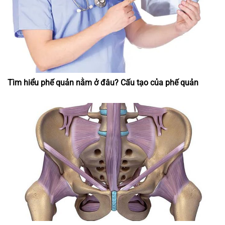
Tìm hiểu phế quản nằm ở đâu? Cấu tạo của phế quản