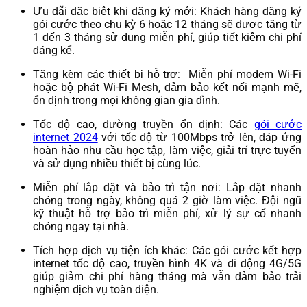
Ưu đãi đặc biệt khi đăng ký mới: Khách hàng đăng ký
gói cước theo chu kỳ 6 hoặc 12 tháng sẽ được tặng từ
1 đến 3 tháng sử dụng miễn phí, giúp tiết kiệm chi phí
đáng kể.
Tặng kèm các thiết bị hỗ trợ: Miễn phí modem Wi-Fi
hoặc bộ phát Wi-Fi Mesh, đảm bảo kết nối mạnh mẽ,
ổn định trong mọi không gian gia đình.
Tốc độ cao, đường truyền ổn định: Các
gói cước
internet 2024
với tốc độ từ 100Mbps trở lên, đáp ứng
hoàn hảo nhu cầu học tập, làm việc, giải trí trực tuyến
và sử dụng nhiều thiết bị cùng lúc.
Miễn phí lắp đặt và bảo trì tận nơi: Lắp đặt nhanh
chóng trong ngày, không quá 2 giờ làm việc. Đội ngũ
kỹ thuật hỗ trợ bảo trì miễn phí, xử lý sự cố nhanh
chóng ngay tại nhà.
Tích hợp dịch vụ tiện ích khác: Các gói cước kết hợp
internet tốc độ cao, truyền hình 4K và di động 4G/5G
giúp giảm chi phí hàng tháng mà vẫn đảm bảo trải
nghiệm dịch vụ toàn diện.