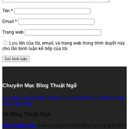
Tên
*
Email
*
Trang web
Lưu tên của tôi, email, và trang web trong trình duyệt này
cho lần bình luận kế tiếp của tôi.
Chuyên Mục Blog Thuật Ngữ
Sức Khoẻ
Công Nghệ
Phong Thuỷ
Địa Điểm
Tài Chính
Giáo
Dục
Tổng Hợp
Về Blog Thuật Ngữ
Blog Thuật Ngữ
là trang blog chuyên tổng hợp và giải thích