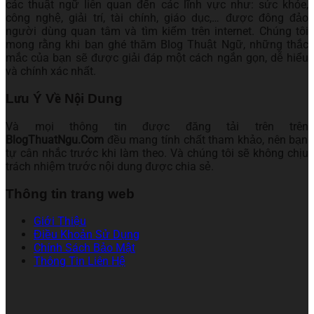
các thuật ngữ liên quan đến các lĩnh vực như: sức khỏe,
công nghệ, giải trí, tài chính, giáo dục,… được đông đảo
người dùng quan tâm và tìm kiếm trên internet. Chúng tôi
mong rằng khi bạn ghé thăm Blog Thuật Ngữ, những thắc
mắc của bạn sẽ được giải đáp một cách ngắn gọn, dễ hiểu
và chính xác nhất.
Lưu Ý Về Nội Dung
Và mọi thông tin được đăng tải trên trên
BlogThuatNgu.Com
đều mang tính chất tham khảo, nên bạn
tự cân nhắc trước khi làm theo. Và chúng tôi sẽ không chịu
trách nhiệm trước nội dung được chia sẻ.
Thông tin trang web
Giới Thiệu
Điều Khoản Sử Dụng
Chính Sách Bảo Mật
Thông Tin Liên Hệ