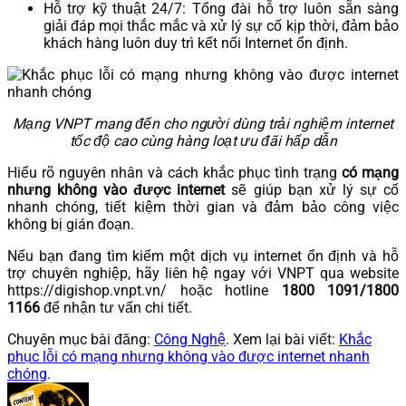
Hỗ trợ kỹ thuật 24/7: Tổng đài hỗ trợ luôn sẵn sàng
giải đáp mọi thắc mắc và xử lý sự cố kịp thời, đảm bảo
khách hàng luôn duy trì kết nối Internet ổn định.
Mạng VNPT mang đến cho người dùng trải nghiệm internet
tốc độ cao cùng hàng loạt ưu đãi hấp dẫn
Hiểu rõ nguyên nhân và cách khắc phục tình trạng
có mạng
nhưng không vào được internet
sẽ giúp bạn xử lý sự cố
nhanh chóng, tiết kiệm thời gian và đảm bảo công việc
không bị gián đoạn.
Nếu bạn đang tìm kiếm một dịch vụ internet ổn định và hỗ
trợ chuyên nghiệp, hãy liên hệ ngay với VNPT qua website
https://digishop.vnpt.vn/ hoặc hotline
1800 1091/1800
1166
để nhận tư vấn chi tiết.
Chuyên mục bài đăng:
Công Nghệ
. Xem lại bài viết:
Khắc
phục lỗi có mạng nhưng không vào được internet nhanh
chóng
.