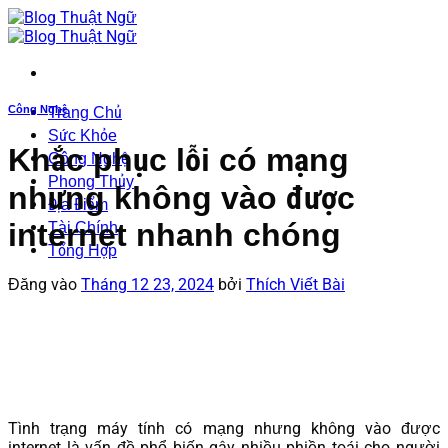
Bỏ
qua
nội
dung
Công Nghệ
Trang Chủ
Sức Khỏe
Khắc phục lỗi có mạng
Công Nghệ
Phong Thủy
nhưng không vào được
Địa Điểm
internet nhanh chóng
Tài Chính
Tổng Hợp
Đăng vào
Tháng 12 23, 2024
bởi
Thích Viết Bài
Tình trạng máy tính có mạng nhưng không vào được
internet là vấn đề phổ biến gây nhiều phiền toái cho người