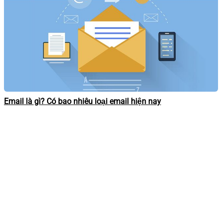
Email là gì? Có bao nhiêu loại email hiện nay