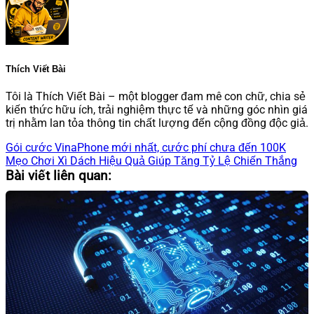
Thích Viết Bài
Tôi là Thích Viết Bài – một blogger đam mê con chữ, chia sẻ
kiến thức hữu ích, trải nghiệm thực tế và những góc nhìn giá
trị nhằm lan tỏa thông tin chất lượng đến cộng đồng độc giả.
Gói cước VinaPhone mới nhất, cước phí chưa đến 100K
Mẹo Chơi Xì Dách Hiệu Quả Giúp Tăng Tỷ Lệ Chiến Thắng
Bài viết liên quan: