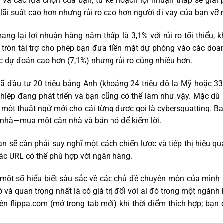
 và các lựa chọn của bạn, từ kế hoạch lợi nhuận thấp sẽ giải 
ãi suất cao hơn nhưng rủi ro cao hơn người đi vay của bạn vỡ 
ng lại lợi nhuận hàng năm thấp là 3,1% với rủi ro tối thiểu, 
 tròn tài trợ cho phép bạn đưa tiền mặt dự phòng vào các doa
ợc dự đoán cao hơn (7,1%) nhưng rủi ro cũng nhiều hơn.
đầu tư 20 triệu bảng Anh (khoảng 24 triệu đô la Mỹ hoặc 33 
nghiệp đang phát triển và bạn cũng có thể làm như vậy. Mặc dù
à một thuật ngữ mới cho cái từng được gọi là cybersquatting. 
 nhà—mua một căn nhà và bán nó để kiếm lời.
n sẽ cần phải suy nghĩ một cách chiến lược và tiếp thị hiệu qu
các URL có thể phù hợp với ngân hàng.
 một số hiểu biết sâu sắc về các chủ đề chuyên môn của mình 
 và quan trọng nhất là có giá trị đối với ai đó trong một ngà
rên flippa.com (mở trong tab mới) khi thời điểm thích hợp; bạn