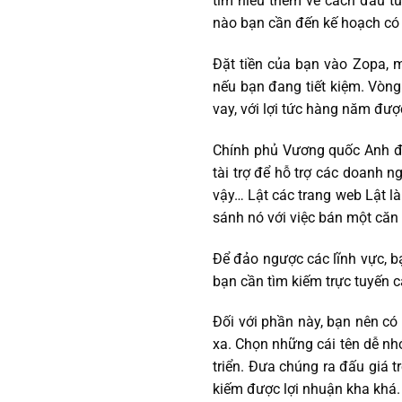
tìm hiểu thêm về cách đầu tư
nào bạn cần đến kế hoạch có l
Đặt tiền của bạn vào Zopa, ma
nếu bạn đang tiết kiệm. Vòng
vay, với lợi tức hàng năm đư
Chính phủ Vương quốc Anh đã 
tài trợ để hỗ trợ các doanh 
vậy… Lật các trang web Lật l
sánh nó với việc bán một căn
Để đảo ngược các lĩnh vực, bạ
bạn cần tìm kiếm trực tuyến 
Đối với phần này, bạn nên có
xa. Chọn những cái tên dễ nhớ
triển. Đưa chúng ra đấu giá t
kiếm được lợi nhuận kha khá.