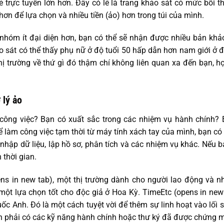
 trực tuyến lớn hơn. Đây có lẽ là trang khảo sát có mức bồi th
hơn để lựa chọn và nhiều tiền (ảo) hơn trong túi của mình.
nhóm ít đại diện hơn, bạn có thể sẽ nhận được nhiều bản khả
 sát có thể thấy phụ nữ ở độ tuổi 50 hấp dẫn hơn nam giới ở độ
ị trường về thứ gì đó thậm chí không liên quan xa đến bạn, h
 lý ảo
công việc? Bạn có xuất sắc trong các nhiệm vụ hành chính?
 làm công việc tạm thời từ máy tính xách tay của mình, bạn có th
nhập dữ liệu, lập hồ sơ, phân tích và các nhiệm vụ khác. Nếu b
 thời gian.
ens in new tab), một thị trường dành cho người lao động và 
một lựa chọn tốt cho độc giả ở Hoa Kỳ. TimeEtc (opens in new
ốc Anh. Đó là một cách tuyệt vời để thêm sự linh hoạt vào lối
ần phải có các kỹ năng hành chính hoặc thư ký đã được chứng mi