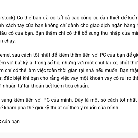
erstock) Có thể bạn đã có tất cả các công cụ cần thiết để kiếm
h xách tay của bạn không chỉ dành cho giao dịch ngân hàng h
giàu có của bạn. Bạn thậm chí có thể bổ sung thu nhập của m
ạn chạy.
ternet sáu cách tốt nhất để kiếm thêm tiền với PC của bạn để 
m với bất kỳ ai trong số họ, nhưng với một chút lái xe, chút thời
 chí có thể làm việc toàn thời gian tại nhà nếu muốn. Bạn thậ
tư, đặc biệt khi bạn cho rằng việc vay một khoản vay có rủi ro t
i nhuận từ tài khoản tiết kiệm tiêu chuẩn.
sàng kiếm tiền với PC của mình. Đây là một số cách tốt nhất
hể khám phá thế giới kỹ thuật số theo ý muốn của mình.