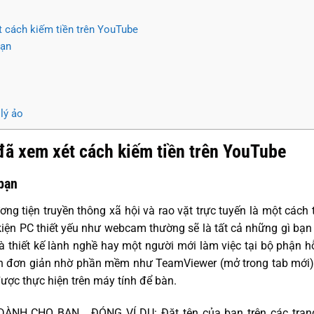
t cách kiếm tiền trên YouTube
bạn
 lý ảo
 đã xem xét cách kiếm tiền trên YouTube
bạn
ơng tiện truyền thông xã hội và rao vặt trực tuyến là một cách
kiện PC thiết yếu như webcam thường sẽ là tất cả những gì bạn 
à thiết kế lành nghề hay một người mới làm việc tại bộ phận hỗ
nên đơn giản nhờ phần mềm như TeamViewer (mở trong tab mới)
ược thực hiện trên máy tính để bàn.
NH CHO BẠN… ĐÓNG VÍ DỤ: Đặt tên của bạn trên các tran