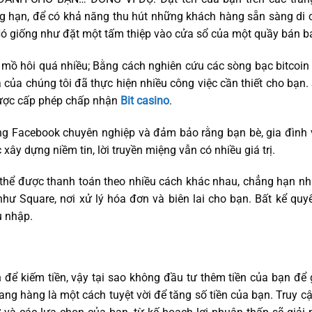
ng hạn, để có khả năng thu hút những khách hàng sẵn sàng d
. Nó giống như đặt một tấm thiệp vào cửa sổ của một quầy bán bá
 mồ hôi quá nhiều; Bằng cách nghiên cứu các sòng bạc bitcoin 
 của chúng tôi đã thực hiện nhiều công việc cần thiết cho bạn. 
được cấp phép chấp nhận
Bit casino
.
ang Facebook chuyên nghiệp và đảm bảo rằng bạn bè, gia đình
c xây dựng niềm tin, lời truyền miệng vẫn có nhiều giá trị.
 thể được thanh toán theo nhiều cách khác nhau, chẳng hạn n
hư Square, nơi xử lý hóa đơn và biên lai cho bạn. Bất kể quyế
u nhập.
ền để kiếm tiền, vậy tại sao không đầu tư thêm tiền của bạn đ
ngang hàng là một cách tuyệt vời để tăng số tiền của bạn. Truy 