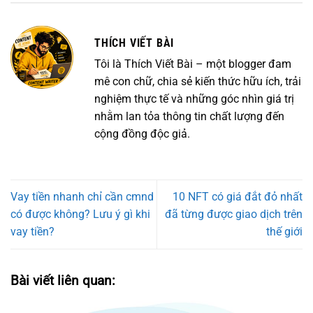
THÍCH VIẾT BÀI
Tôi là Thích Viết Bài – một blogger đam
mê con chữ, chia sẻ kiến thức hữu ích, trải
nghiệm thực tế và những góc nhìn giá trị
nhằm lan tỏa thông tin chất lượng đến
cộng đồng độc giả.
Vay tiền nhanh chỉ cần cmnd
10 NFT có giá đắt đỏ nhất
có được không? Lưu ý gì khi
đã từng được giao dịch trên
vay tiền?
thế giới
Bài viết liên quan: