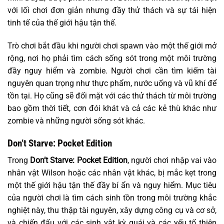
với lối chơi đơn giản nhưng đầy thử thách và sự tái hiện
tinh tế của thế giới hậu tận thế.
Trò chơi bắt đầu khi người chơi spawn vào một thế giới mở
rộng, nơi họ phải tìm cách sống sót trong một môi trường
đầy nguy hiểm và zombie. Người chơi cần tìm kiếm tài
nguyên quan trọng như thực phẩm, nước uống và vũ khí để
tồn tại. Họ cũng sẽ đối mặt với các thử thách từ môi trường
bao gồm thời tiết, cơn đói khát và cả các kẻ thù khác như
zombie và những người sống sót khác.
Don’t Starve: Pocket Edition
Trong
Don’t Starve: Pocket Edition
, người chơi nhập vai vào
nhân vật Wilson hoặc các nhân vật khác, bị mắc kẹt trong
một thế giới hậu tận thế đầy bí ẩn và nguy hiểm. Mục tiêu
của người chơi là tìm cách sinh tồn trong môi trường khắc
nghiệt này, thu thập tài nguyên, xây dựng công cụ và cơ sở,
và chiến đấu với các sinh vật kỳ quái và các yếu tố thiên