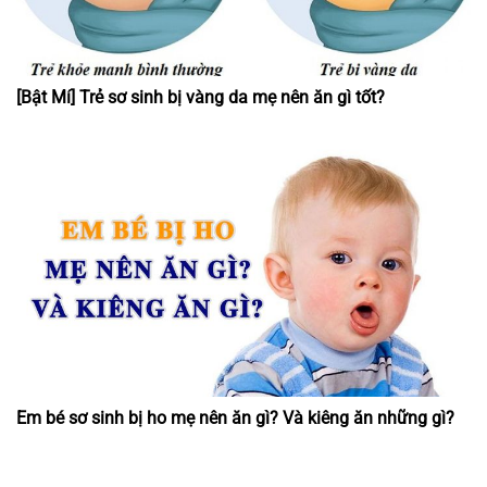
[Bật Mí] Trẻ sơ sinh bị vàng da mẹ nên ăn gì tốt?
Em bé sơ sinh bị ho mẹ nên ăn gì? Và kiêng ăn những gì?