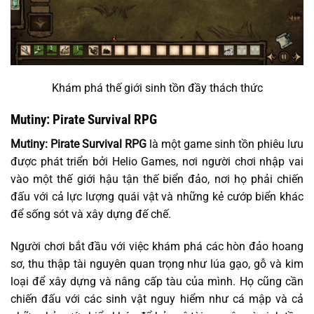
Khám phá thế giới sinh tồn đầy thách thức
Mutiny: Pirate Survival RPG
Mutiny: Pirate Survival RPG
là một game sinh tồn phiêu lưu
được phát triển bởi Helio Games, nơi người chơi nhập vai
vào một thế giới hậu tận thế biển đảo, nơi họ phải chiến
đấu với cả lực lượng quái vật và những kẻ cướp biển khác
để sống sót và xây dựng đế chế.
Người chơi bắt đầu với việc khám phá các hòn đảo hoang
sơ, thu thập tài nguyên quan trọng như lúa gạo, gỗ và kim
loại để xây dựng và nâng cấp tàu của mình. Họ cũng cần
chiến đấu với các sinh vật nguy hiểm như cá mập và cả