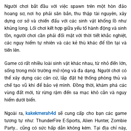
Người chơi bắt đầu với việc spawn trên một hòn đảo
hoang sơ, nơi họ phải săn bắn, thu thập tài nguyên, xây
dựng cơ sở và chiến đấu với các sinh vật khổng lồ như
khủng long. Lối chơi kết hợp giữa yếu tố hành động và sinh
tồn, người chơi cần phải đối mặt với thời tiết khắc nghiệt,
các nguy hiểm tự nhiên và các kẻ thù khác để tồn tại và
tiến lên.
Game có rất nhiều loài sinh vật khác nhau, từ nhỏ đến lớn,
sống trong môi trường mở rộng và đa dạng. Người chơi có
thể xây dựng các căn cứ, lắp đặt hệ thống phòng thủ và
chế tạo vũ khí để bảo vệ mình. Đồng thời, khám phá các
vùng đất mới, từ rừng rậm đến sa mạc khô cằn và nguy
hiểm dưới biển.
Ngoài ra,
kakekmerah4d
sẽ cung cấp cho bạn các game
tương tự như: ThunderFire E-Sports, Alien Hunter, Zombie
Party… cũng có sức hấp dẫn không kém. Tại địa chỉ này,