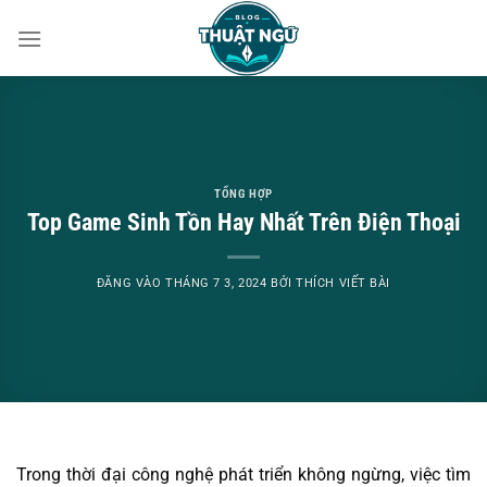
Bỏ
qua
nội
dung
TỔNG HỢP
Top Game Sinh Tồn Hay Nhất Trên Điện Thoại
ĐĂNG VÀO
THÁNG 7 3, 2024
BỞI
THÍCH VIẾT BÀI
Trong thời đại công nghệ phát triển không ngừng, việc tìm