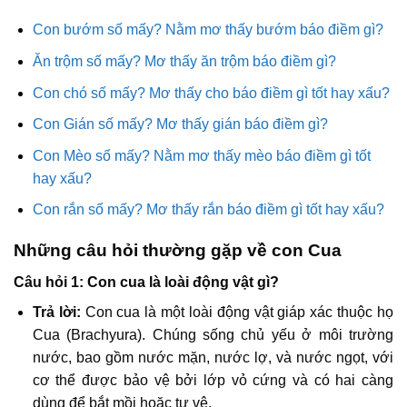
Con bướm số mấy? Nằm mơ thấy bướm báo điềm gì?
Ăn trộm số mấy? Mơ thấy ăn trộm báo điềm gì?
Con chó số mấy? Mơ thấy cho báo điềm gì tốt hay xấu?
Con Gián số mấy? Mơ thấy gián báo điềm gì?
Con Mèo số mấy? Nằm mơ thấy mèo báo điềm gì tốt
hay xấu?
Con rắn số mấy? Mơ thấy rắn báo điềm gì tốt hay xấu?
Những câu hỏi thường gặp về con Cua
Câu hỏi 1: Con cua là loài động vật gì?
Trả lời:
Con cua là một loài động vật giáp xác thuộc họ
Cua (Brachyura). Chúng sống chủ yếu ở môi trường
nước, bao gồm nước mặn, nước lợ, và nước ngọt, với
cơ thể được bảo vệ bởi lớp vỏ cứng và có hai càng
dùng để bắt mồi hoặc tự vệ.