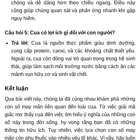
chóng và dễ dàng hơn theo chiều ngang. Điều này
cũng giúp chúng quan sát và phản ứng nhanh khi gặp
nguy hiểm.
Câu hỏi 5: Cua có lợi ích gì đối với con người?
Trả lời:
Cua là nguồn thực phẩm giàu dinh dưỡng,
cung cấp protein, canxi, và các khoáng chất thiết yếu.
Ngoài ra, cua còn đóng vai trò quan trọng trong hệ sinh
thái, giúp làm sạch môi trường nước bằng cách ăn các
mảnh vụn hữu cơ và sinh vật chết.
Kết luận
Qua bài viết này, chúng ta đã cùng nhau khám phá những
con số may mắn liên quan đến loài cua. Từ việc giải mã
giấc mơ thấy cua đến việc tìm hiểu ý nghĩa của những con
số này trong đời sống, hy vọng rằng bạn đã có những
thông tin hữu ích. Tuy nhiên, việc lựa chọn con số may
mắn còn phụ thuộc vào nhiều yếu tố khác. Vì vậy, hãy luôn