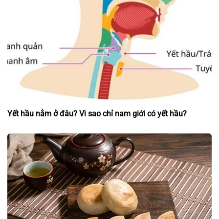
Yết hầu nằm ở đâu? Vì sao chỉ nam giới có yết hầu?