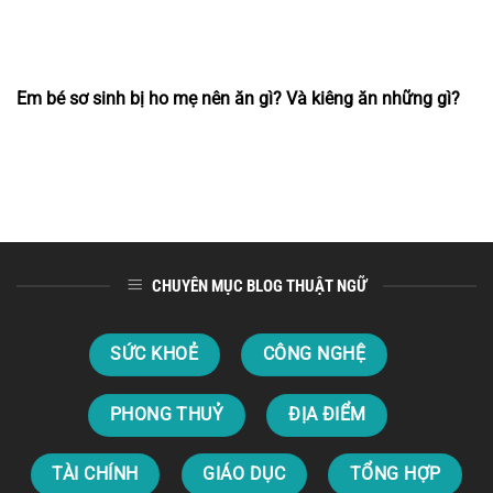
Em bé sơ sinh bị ho mẹ nên ăn gì? Và kiêng ăn những gì?
CHUYÊN MỤC BLOG THUẬT NGỮ
SỨC KHOẺ
CÔNG NGHỆ
PHONG THUỶ
ĐỊA ĐIỂM
TÀI CHÍNH
GIÁO DỤC
TỔNG HỢP