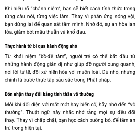
Khi hiểu rõ “chánh niệm”, bạn sẽ biết cách tỉnh thức trong
từng câu nói, từng việc làm. Thay vì phản ứng nóng vội,
bạn dừng lại để quan sát tâm mình. Nhờ đó, sự an hòa lan
tỏa, giảm bớt mâu thuẫn và khổ đau.
Thực hành từ bi qua hành động nhỏ
Từ khái niệm “bồ-đề tâm”, người trẻ có thể bắt đầu từ
những hành động giản dị như giúp đỡ người xung quanh,
nói lời tử tế, đối xử hiền hòa với muôn loài. Dù nhỏ, nhưng
chính là bước thực tập sâu sắc trong Phật pháp.
Đón nhận thay đổi bằng tinh thần vô thường
Mỗi khi đối diện với mất mát hay biến cố, hãy nhớ đến “vô
thường”. Thuật ngữ này nhắc nhở rằng mọi sự đều đổi
thay. Thay vì chấp chặt, bạn học cách buông bỏ, để tâm an
trú trong hiện tại.