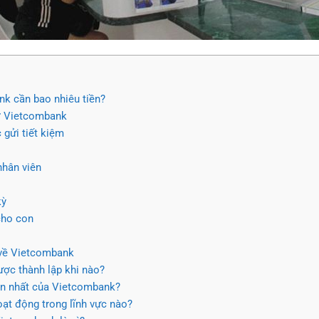
nk cần bao nhiêu tiền?
 ở Vietcombank
 gửi tiết kiệm
nhân viên
kỳ
 cho con
 về Vietcombank
ợc thành lập khi nào?
lớn nhất của Vietcombank?
ạt động trong lĩnh vực nào?