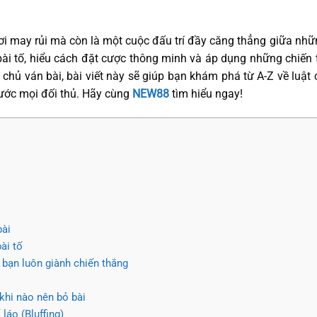
ơi may rủi mà còn là một cuộc đấu trí đầy căng thẳng giữa nhữ
bài tố, hiểu cách đặt cược thông minh và áp dụng những chiến
 chủ ván bài, bài viết này sẽ giúp bạn khám phá từ A-Z về luật
rước mọi đối thủ. Hãy cùng
NEW88
tìm hiểu ngay!
bài
ài tố
p bạn luôn giành chiến thắng
 khi nào nên bỏ bài
 láo (Bluffing)