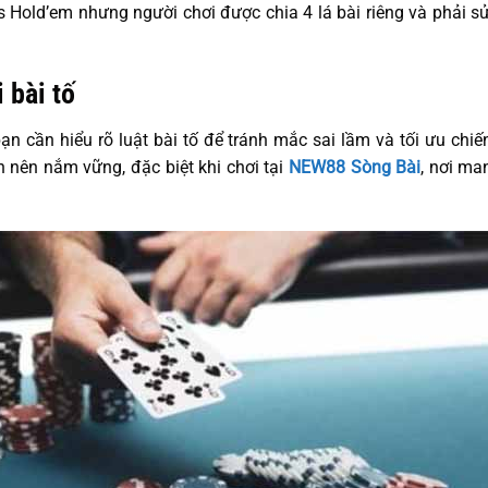
 Hold’em nhưng người chơi được chia 4 lá bài riêng và phải sử
 bài tố
bạn cần hiểu rõ luật bài tố để tránh mắc sai lầm và tối ưu chi
 nên nắm vững, đặc biệt khi chơi tại
NEW88 Sòng Bài
, nơi ma