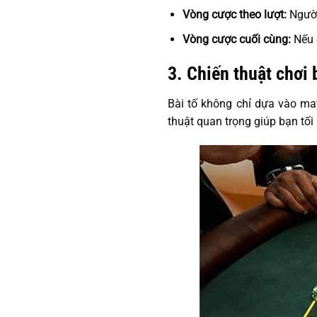
Vòng cược theo lượt:
Người
Vòng cược cuối cùng:
Nếu c
3. Chiến thuật chơi 
Bài tố không chỉ dựa vào ma
thuật quan trọng giúp bạn tố