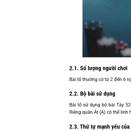
2.1. Số lượng người chơi
Bài tố thường có từ 2 đến 6 n
2.2. Bộ bài sử dụng
Bài tố sử dụng bộ bài Tây 52 l
Riêng quân Át (A) có thể linh h
2.3. Thứ tự mạnh yếu của 