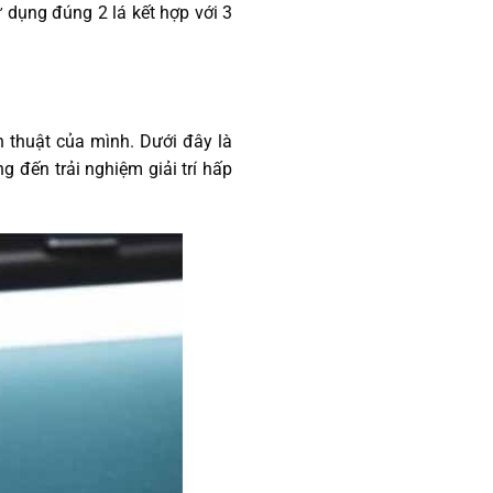
 dụng đúng 2 lá kết hợp với 3
ến thuật của mình. Dưới đây là
ng đến trải nghiệm giải trí hấp