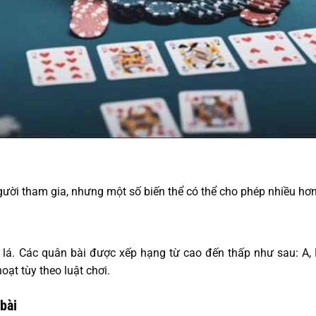
gười tham gia, nhưng một số biến thể có thể cho phép nhiều hơn
á. Các quân bài được xếp hạng từ cao đến thấp như sau: A, K, Q,
oạt tùy theo luật chơi.
bài