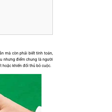
ắn mà còn phải biết tính toán,
hau nhưng điểm chung là người
t hoặc khiến đối thủ bỏ cuộc.