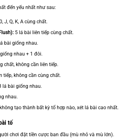
hất đến yếu nhất như sau:
, J, Q, K, A cùng chất.
Flush):
5 lá bài liên tiếp cùng chất.
lá bài giống nhau.
 giống nhau + 1 đôi.
g chất, không cần liên tiếp.
iên tiếp, không cần cùng chất.
3 lá bài giống nhau.
ống nhau.
không tạo thành bất kỳ tổ hợp nào, xét lá bài cao nhất.
bài tố
ười chơi đặt tiền cược ban đầu (mù nhỏ và mù lớn).