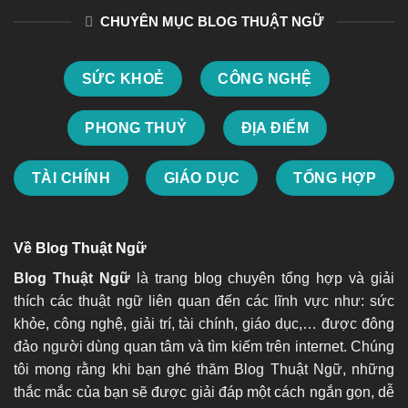
CHUYÊN MỤC BLOG THUẬT NGỮ
SỨC KHOẺ
CÔNG NGHỆ
PHONG THUỶ
ĐỊA ĐIỂM
TÀI CHÍNH
GIÁO DỤC
TỔNG HỢP
Về Blog Thuật Ngữ
Blog Thuật Ngữ
là trang blog chuyên tổng hợp và giải
thích các thuật ngữ liên quan đến các lĩnh vực như: sức
khỏe, công nghệ, giải trí, tài chính, giáo dục,… được đông
đảo người dùng quan tâm và tìm kiếm trên internet. Chúng
tôi mong rằng khi bạn ghé thăm Blog Thuật Ngữ, những
thắc mắc của bạn sẽ được giải đáp một cách ngắn gọn, dễ